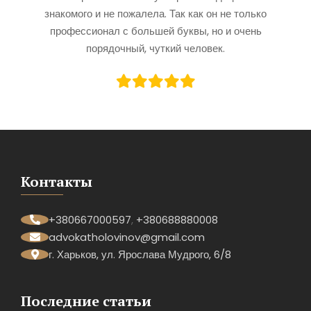
знакомого и не пожалела. Так как он не только
профессионал с большей буквы, но и очень
порядочный, чуткий человек.
Контакты
+380667000597
,
+380688880008
advokatholovinov@gmail.com
г. Харьков, ул. Ярослава Мудрого, 6/8
Последние статьи