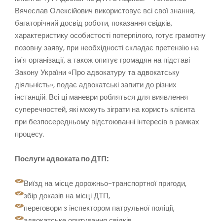
Вячеслав Олексійович використовує всі свої знання,
багаторічний досвід роботи, показання свідків,
характеристику особистості потерпілого, готує грамотну
позовну заяву, при необхідності складає претензію на
ім'я організації, а також опитує громадян на підставі
Закону України «Про адвокатуру та адвокатську
діяльність», подає адвокатські запити до різних
інстанцій. Всі ці маневри робляться для виявлення
суперечностей, які можуть зіграти на користь клієнта
при безпосередньому відстоюванні інтересів в рамках
процесу.
Послуги адвоката по ДТП:
Виїзд на місце дорожньо-транспортної пригоди,
збір доказів на місці ДТП,
переговори з інспектором патрульної поліції,
адвокатське опитування свідків,