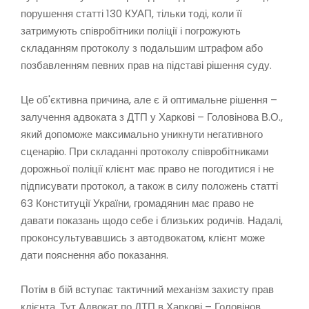
порушення статті 130 КУАП, тільки тоді, коли її
затримують співробітники поліції і погрожують
складанням протоколу з подальшим штрафом або
позбавленням певних прав на підставі рішення суду.
Це об'єктивна причина, але є й оптимальне рішення –
залучення адвоката з ДТП у Харкові – Головінова В.О.,
який допоможе максимально уникнути негативного
сценарію. При складанні протоколу співробітниками
дорожньої поліції клієнт має право не погодитися і не
підписувати протокол, а також в силу положень статті
63 Конституції України, громадянин має право не
давати показань щодо себе і близьких родичів. Надалі,
проконсультувавшись з автодвокатом, клієнт може
дати пояснення або показання.
Потім в бій вступає тактичний механізм захисту прав
клієнта. Тут Адвокат по ДТП в Харкові – Головінов